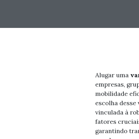
Alugar uma
va
empresas, gru
mobilidade efi
escolha desse 
vinculada à ro
fatores cruciai
garantindo tra