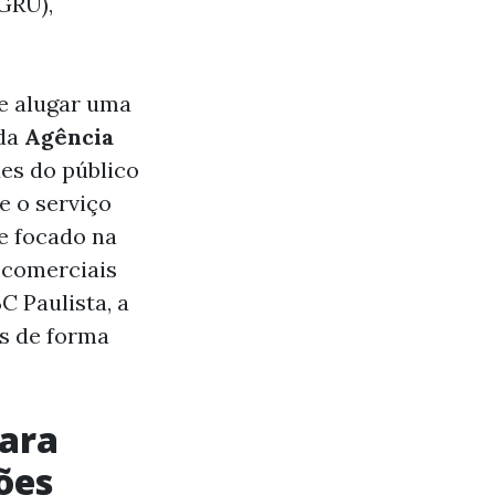
GRU),
e alugar uma
 da
Agência
des do público
e o serviço
e focado na
s comerciais
C Paulista, a
os de forma
para
ões