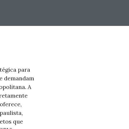
tégica para
que demandam
opolitana. A
iretamente
oferece,
paulista,
jetos que