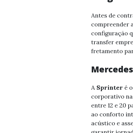
Antes de contr
compreender as
configuração q
transfer empres
fretamento par
Mercedes
A
Sprinter
é o
corporativo na
entre 12 e 20 
ao conforto i
acústico e ass
garantir jorna