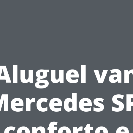
Aluguel va
Mercedes SP
conforto e