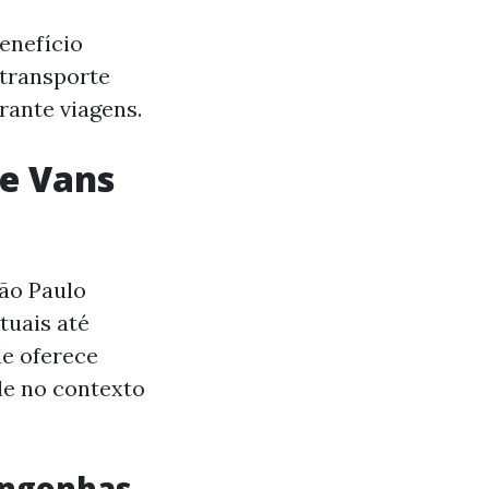
enefício
 transporte
rante viagens.
de Vans
ão Paulo
tuais até
de oferece
de no contexto
ongonhas