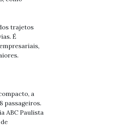
dos trajetos
ias. É
empresariais,
aiores.
compacto, a
8 passageiros.
ia ABC Paulista
 de