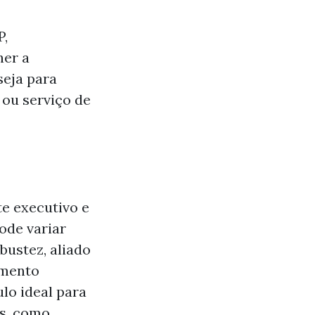
P,
her a
seja para
 ou serviço de
e executivo e
ode variar
bustez, aliado
amento
lo ideal para
os, como