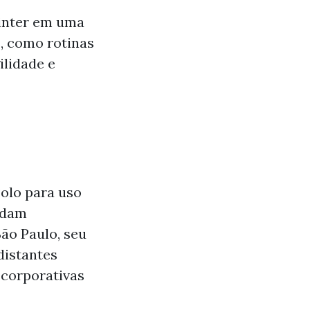
inter em uma
s, como rotinas
ilidade e
olo para uso
ndam
ão Paulo, seu
distantes
 corporativas