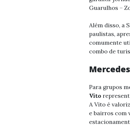
Guarulhos – Zo
Além disso, a 
paulistas, apr
comumente util
combo de turis
Mercedes
Para grupos m
Vito
representa
A Vito é valor
e bairros com v
estacionamento