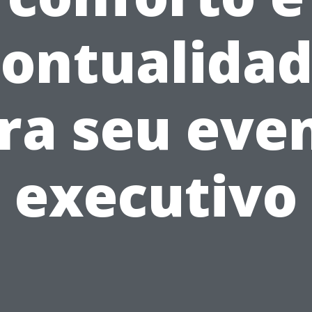
ontualida
ra seu eve
executivo